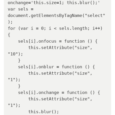
onchange='this.size=1; this.blur();'

var sels = 
document.getElementsByTagName("select"
);

for (var i = 0; i < sels.length; i++) 
{

    sels[i].onfocus = function () {

        this.setAttribute("size", 
"10");

    }

    sels[i].onblur = function () {

        this.setAttribute("size", 
"1");

    }

    sels[i].onchange = function () {

        this.setAttribute("size", 
"1");

        this.blur();
