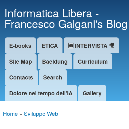
Skip to
Informatica Libera -
main
Francesco Galgani's Blog
content
E-books
ETICA
🆕 INTERVISTA 🎥
Main menu
Site Map
Baeldung
Curriculum
Contacts
Search
Dolore nel tempo dell'IA
Gallery
Home
»
Sviluppo Web
You are here