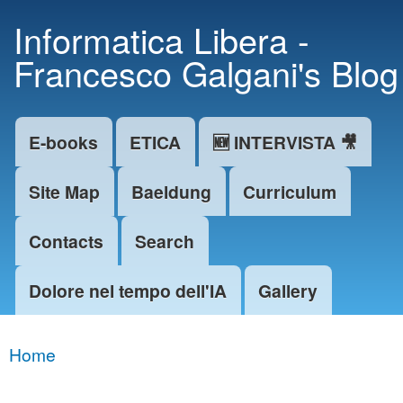
Skip to
Informatica Libera -
main
Francesco Galgani's Blog
content
E-books
ETICA
🆕 INTERVISTA 🎥
Main menu
Site Map
Baeldung
Curriculum
Contacts
Search
Dolore nel tempo dell'IA
Gallery
Home
You are here