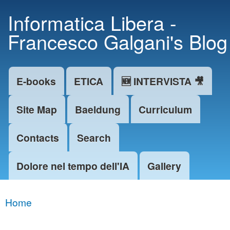
Skip to
Informatica Libera -
main
Francesco Galgani's Blog
content
E-books
ETICA
🆕 INTERVISTA 🎥
Main menu
Site Map
Baeldung
Curriculum
Contacts
Search
Dolore nel tempo dell'IA
Gallery
Home
You are here