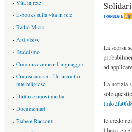
Vita in rete
Solidari
E-books sulla vita in rete
Radio Micio
Arti visive
La scorsa s
Buddismo
probabilmen
Comunicazione e Linguaggio
ad applicar
Conosciamoci - Un incontro
La notizia s
interreligioso
solo questi
Diritto e nuovi media
link/2fa0fd
Documentari
Io credo nel
Fiabe e Racconti
libero, e ne