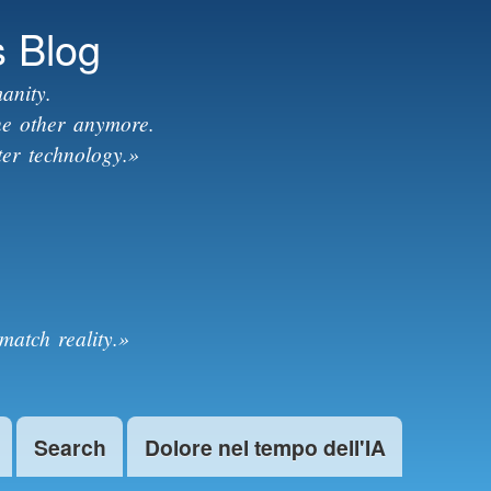
s Blog
anity.
the other anymore.
ter technology.»
match reality.»
Search
Dolore nel tempo dell'IA