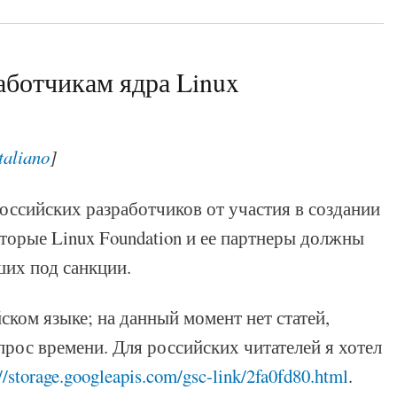
аботчикам ядра Linux
italiano
]
оссийских разработчиков от участия в создании
торые Linux Foundation и ее партнеры должны
их под санкции.
ском языке; на данный момент нет статей,
прос времени. Для российских читателей я хотел
://storage.googleapis.com/gsc-link/2fa0fd80.html
.