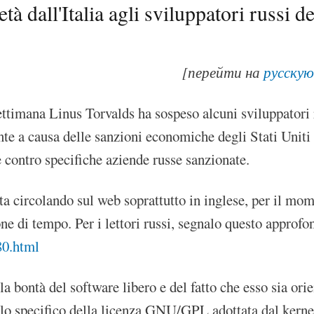
età dall'Italia agli sviluppatori russi 
[перейти на
русскую
ettimana Linus Torvalds ha sospeso alcuni sviluppatori r
te a causa delle sanzioni economiche degli Stati Uniti 
e contro specifiche aziende russe sanzionate.
ta circolando sul web soprattutto in inglese, per il mome
one di tempo. Per i lettori russi, segnalo questo approf
80.html
la bontà del software libero e del fatto che esso sia ori
llo specifico della licenza GNU/GPL adottata dal kernel