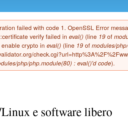
peration failed with code 1. OpenSSL Error mes
certificate verify failed in
(line
of
eval()
19
modu
o enable crypto in
(line
of
eval()
19
modules/php/
edvalidator.org/check.cgi?url=http%3A%2F%2Fwww
).
dules/php/php.module(80) : eval()'d code
inux e software libero