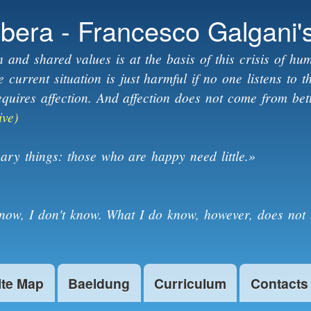
Skip to
ibera - Francesco Galgani'
main
content
h and shared values is at the basis of this crisis of hum
current situation is just harmful if no one listens to 
equires affection. And affection does not come from bet
ive)
ary things: those who are happy need little.»
know, I don't know. What I do know, however, does not 
ite Map
Baeldung
Curriculum
Contacts