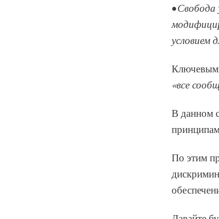
• Свобода
модифицир
условием д
Ключевыми
«все сооб
В данном 
принципам
По этим п
дискримин
обеспечени
Давайте б