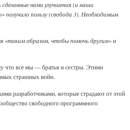
 сделанные нами улучшения (и наши
» получило пользу (свобода 3). Необходимым
ся
«таким образом, чтобы помочь другим»
и
му что все мы — братья и сестры. Этими
амых страшных войн.
ими разработчиками, которые страдают от этой
 сообщество свободного программного