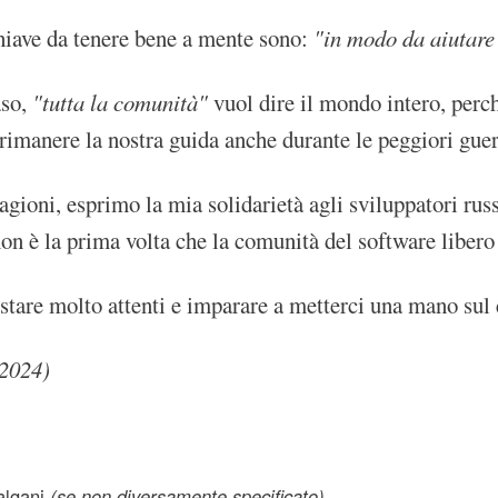
hiave da tenere bene a mente sono:
"in modo da aiutare
aso,
"tutta la comunità"
vuol dire il mondo intero, perché
rimanere la nostra guida anche durante le peggiori guer
ragioni, esprimo la mia solidarietà agli sviluppatori ru
n è la prima volta che la comunità del software libero 
are molto attenti e imparare a metterci una mano sul 
 2024)
à dall'Italia agli sviluppatori russi del kernel Linux
lgani
(se non diversamente specificato)