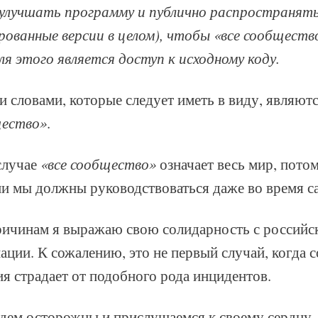
 улучшать программу и публично распространять
ованные версии в целом), чтобы «все сообщество
ля этого является доступ к исходному коду.
 словами, которые следует иметь в виду, являют
щество»
.
случае
«все сообщество»
означает весь мир, пото
и мы должны руководствоваться даже во время с
ричинам я выражаю свою солидарность с российск
ации. К сожалению, это не первый случай, когда
я страдает от подобного рода инцидентов.
удем осторожны и прислушаемся к своему сердцу.