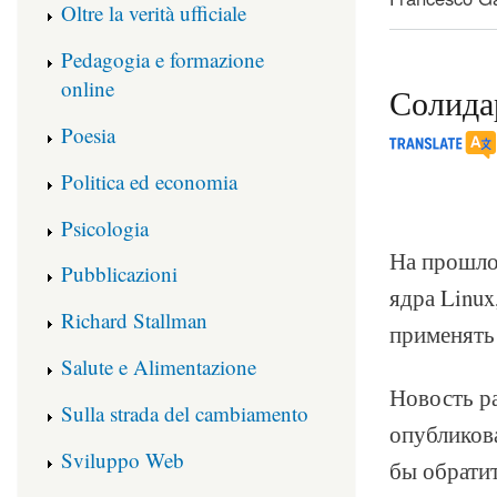
Oltre la verità ufficiale
Pedagogia e formazione
online
Солида
Poesia
Politica ed economia
Psicologia
На прошло
Pubblicazioni
ядра Linux
Richard Stallman
применять
Salute e Alimentazione
Новость ра
Sulla strada del cambiamento
опубликова
Sviluppo Web
бы обрати