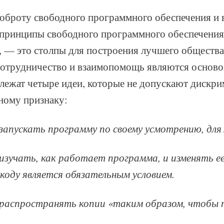
оброту свободного программного обеспечения и в
принципы свободного программного обеспечения,
, — это столпы для построения лучшего общества
 сотрудничество и взаимопомощь являются осново
ежат четыре идеи, которые не допускают дискри
ному признаку:
запускать программу по своему усмотрению, для 
изучать, как работает программа, и изменять ее
коду является обязательным условием.
 распространять копии «таким образом, чтобы п