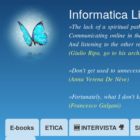
Informatica L
«The lack of a spiritual pat
Communicating online in the 
And listening to the other r
(Giulio Ripa, go to his arch
«Don't get used to unnecess
(Anna Verena De Nève)
«Fortunately, what I don't 
(Francesco Galgani)
E-books
ETICA
🆕 INTERVISTA 🎥
S
Main menu