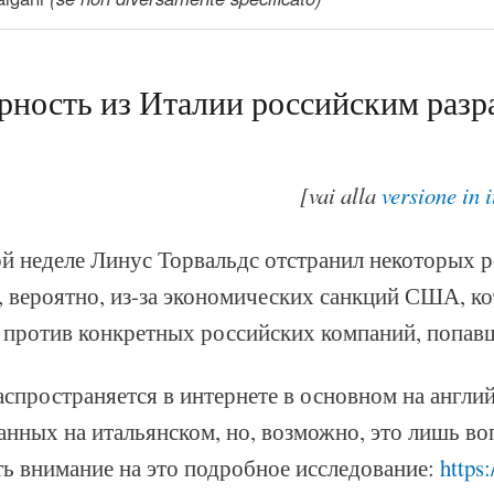
рность из Италии российским разр
[vai alla
versione in 
й неделе Линус Торвальдс отстранил некоторых р
, вероятно, из-за экономических санкций США, ко
 против конкретных российских компаний, попавш
спространяется в интернете в основном на англий
нных на итальянском, но, возможно, это лишь во
ть внимание на это подробное исследование:
https