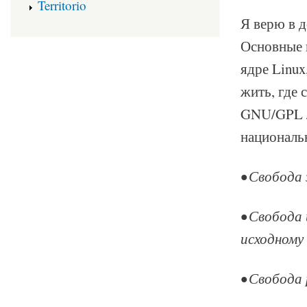
Territorio
Я верю в д
Основные 
ядре Linux
жить, где
GNU/GPL л
националь
• Свобода 
• Свобода 
исходному 
• Свобода