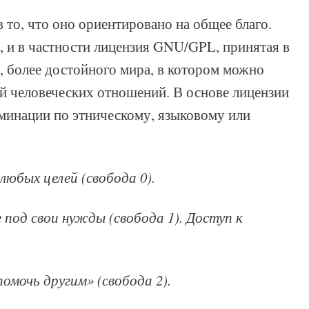
 то, что оно ориентировано на общее благо.
 и в частности лицензия GNU/GPL, принятая в
, более достойного мира, в котором можно
й человеческих отношений. В основе лицензии
минации по этническому, языковому или
любых целей (свобода 0).
 под свои нужды (свобода 1). Доступ к
омочь другим» (свобода 2).