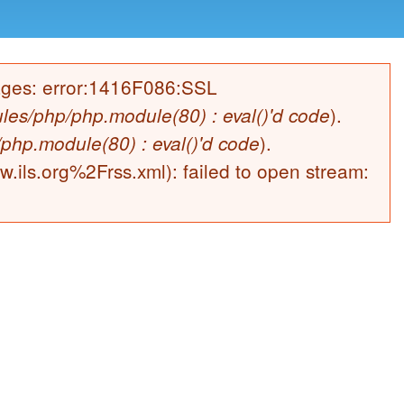
sages: error:1416F086:SSL
).
les/php/php.module(80) : eval()'d code
).
php.module(80) : eval()'d code
.ils.org%2Frss.xml): failed to open stream: