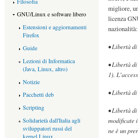
Filosofia
migliore, u
GNU/Linux e software libero
licenza GNU
Estensioni e aggiornamenti
nazionalità:
Firefox
• Libertà di
Guide
Lezioni di Informatica
• Libertà d
(Java, Linux, altro)
1). L’access
Notizie
• Libertà di
Pacchetti deb
Scripting
• Libertà d
modificate i
Solidarietà dall'Italia agli
sviluppatori russi del
ne è un prer
kernel Linux