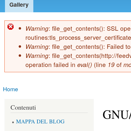
Gallery
: file_get_contents(): SSL o
Warning
Error message
routines:tls_process_server_certificate:
: file_get_contents(): Failed t
Warning
: file_get_contents(http://fe
Warning
operation failed in
(line
of
eval()
19
mo
Home
You are here
Contenuti
GNU/L
MAPPA DEL BLOG