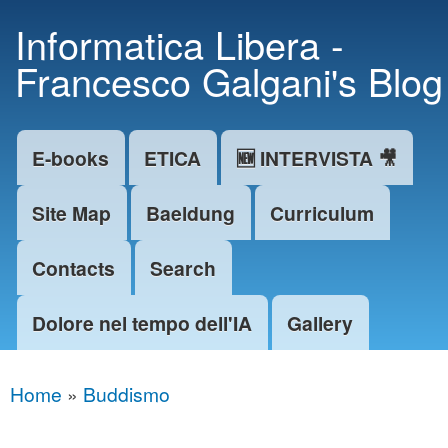
Skip to
Informatica Libera -
main
Francesco Galgani's Blog
content
E-books
ETICA
🆕 INTERVISTA 🎥
Main menu
Site Map
Baeldung
Curriculum
Contacts
Search
Dolore nel tempo dell'IA
Gallery
Home
»
Buddismo
You are here