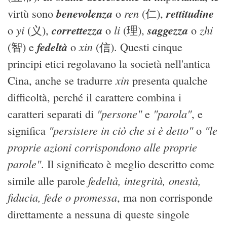
benevolenza
ren
rettitudine
virtù sono
o
(仁),
yi
correttezza
li
saggezza
zhi
o
(义),
o
(理),
o
fedeltà
xin
(智) e
o
(信). Questi cinque
principi etici regolavano la società nell'antica
xin
Cina, anche se tradurre
presenta qualche
difficoltà, perché il carattere combina i
"persone"
"parola"
caratteri separati di
e
, e
"persistere in ciò che si è detto"
"le
significa
o
proprie azioni corrispondono alle proprie
parole"
. Il significato è meglio descritto come
fedeltà, integrità, onestà,
simile alle parole
fiducia, fede o promessa
, ma non corrisponde
direttamente a nessuna di queste singole