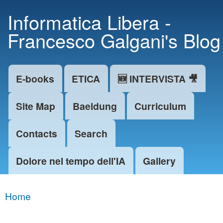
Skip to
Informatica Libera -
main
Francesco Galgani's Blog
content
E-books
ETICA
🆕 INTERVISTA 🎥
Main menu
Site Map
Baeldung
Curriculum
Contacts
Search
Dolore nel tempo dell'IA
Gallery
Home
You are here