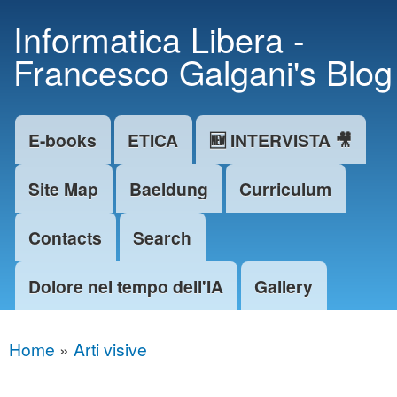
Skip to
Informatica Libera -
main
Francesco Galgani's Blog
content
E-books
ETICA
🆕 INTERVISTA 🎥
Main menu
Site Map
Baeldung
Curriculum
Contacts
Search
Dolore nel tempo dell'IA
Gallery
Home
»
Arti visive
You are here