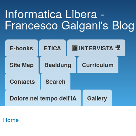
Skip to
Informatica Libera -
main
Francesco Galgani's Blog
content
E-books
ETICA
🆕 INTERVISTA 🎥
Main menu
Site Map
Baeldung
Curriculum
Contacts
Search
Dolore nel tempo dell'IA
Gallery
Home
You are here