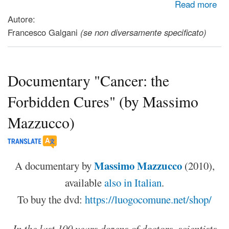
about Con la guerra in Ucraina, l'industria zootecnica toglie
Read more
il pane di bocca ai paesi poveri
Autore:
Francesco Galgani
(se non diversamente specificato)
Documentary "Cancer: the
Forbidden Cures" (by Massimo
Mazzucco)
Massimo Mazzucco
A documentary by
(2010),
available
also in Italian
.
To buy the dvd:
https://luogocomune.net/shop/
In the last 100 years dozens of doctors, scientists