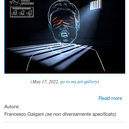
(May
17, 2022,
go to my art gallery
)
about Studio su mascherine: con Ffp2, deterioramento
Read more
cognitivo e della salute generale
Autore:
Francesco Galgani
(se non diversamente specificato)