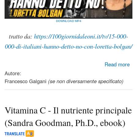
DOWNLOAD MP4
tratto da:
https://100giornidaleoni.it/tv/15-000-
000-di-italiani-hanno-detto-no-con-loretta-bolgan/
about Prevenzione e cura dei danni da vaccino - Loretta
Read more
Bolgan (14 sett 2022)
Autore:
Francesco Galgani
(se non diversamente specificato)
Vitamina C - Il nutriente principale
(Sandra Goodman, Ph.D., ebook)