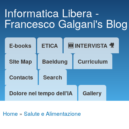
Skip to
Informatica Libera -
main
Francesco Galgani's Blog
content
E-books
ETICA
🆕 INTERVISTA 🎥
Main menu
Site Map
Baeldung
Curriculum
Contacts
Search
Dolore nel tempo dell'IA
Gallery
Home
»
Salute e Alimentazione
You are here