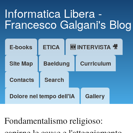
Skip to
Informatica Libera -
main
Francesco Galgani's Blog
content
E-books
ETICA
🆕 INTERVISTA 🎥
Main menu
Site Map
Baeldung
Curriculum
Contacts
Search
Dolore nel tempo dell'IA
Gallery
Fondamentalismo religioso:
capirne le cause e l'atteggiamento