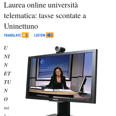
Laurea online università
telematica: tasse scontate a
Uninettuno
U
NI
N
ET
TU
N
O
mi