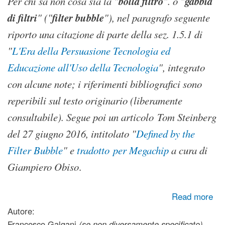
bolla filtro
gabbia
Per chi sa non cosa sia la "
". o "
di filtri
filter bubble
" ("
"), nel paragrafo seguente
riporto una citazione di parte della sez. 1.5.1 di
"
L'Era della Persuasione Tecnologia ed
Educazione all'Uso della Tecnologia
", integrato
con alcune note; i riferimenti bibliografici sono
reperibili sul testo originario (liberamente
consultabile). Segue poi un articolo Tom Steinberg
del 27 giugno 2016, intitolato "
Defined by the
Filter Bubble
" e
tradotto per Megachip
a cura di
Giampiero Obiso
.
about Referendum Brexit: un esempio delle conseguenze
Read more
sociali e politiche della bolla-filtro (filter bubble) dei social
Autore:
network, dei motori di ricerca, dei giornali e altri spazi
Francesco Galgani
(se non diversamente specificato)