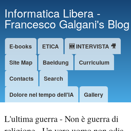
Skip to
Informatica Libera -
main
Francesco Galgani's Blog
content
E-books
ETICA
🆕 INTERVISTA 🎥
Main menu
Site Map
Baeldung
Curriculum
Contacts
Search
Dolore nel tempo dell'IA
Gallery
L'ultima guerra - Non è guerra di
religione - Un vero uomo non odia