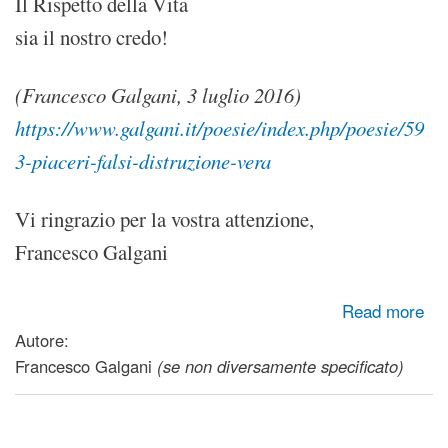
Il Rispetto della Vita
sia il nostro credo!
(Francesco Galgani, 3 luglio 2016)
https://www.galgani.it/poesie/index.php/poesie/59
3-piaceri-falsi-distruzione-vera
Vi ringrazio per la vostra attenzione,
Francesco Galgani
about Bisogno di nuove politiche antifumo e di tutela alla
Read more
salute (lettera aperta al Ministero della Salute e al Primo
Autore:
Ministro)
Francesco Galgani
(se non diversamente specificato)