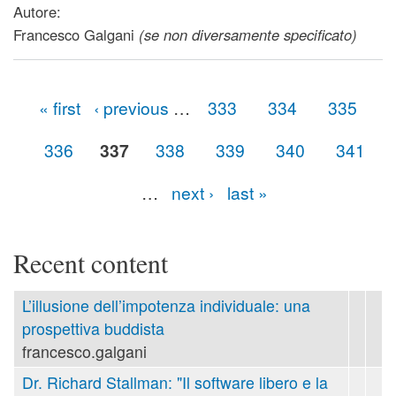
da fattoria
Autore:
Francesco Galgani
(se non diversamente specificato)
« first
‹ previous
…
333
334
335
Pages
336
337
338
339
340
341
…
next ›
last »
Recent content
L’illusione dell’impotenza individuale: una
prospettiva buddista
francesco.galgani
Dr. Richard Stallman: "Il software libero e la