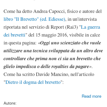
Come ha detto Andrea Capocci, fisico e autore del
libro "Il Brevetto" (ed. Ediesse)
, in un'intervista
riportata nel servizio di Report (Rai3) "
La guerra
dei brevetti
" del 15 maggio 2016, visibile in calce
Oggi uno scienziato che vuole
in questa pagina:
«
utilizzare una tecnica sviluppata da un altro deve
controllare che prima non ci sia un brevetto che
glielo impedisca o delle royalties da pagare
»
.
Come ha scritto Davide Mancino, nell'articolo
"
Dietro il dogma del brevetto
":
about Brevetto e innovazione non vanno d'accordo (video di
Read more
Report, Rai3)
Autore: