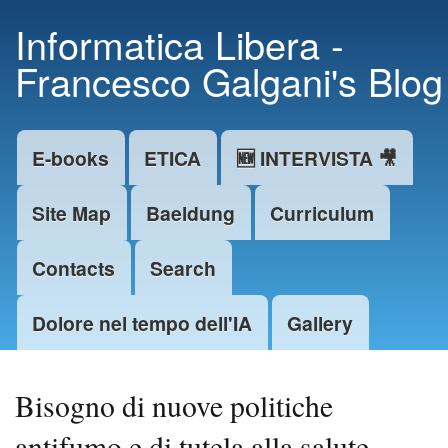
Skip to
Informatica Libera -
main
Francesco Galgani's Blog
content
E-books
ETICA
🆕 INTERVISTA 🎥
Main menu
Site Map
Baeldung
Curriculum
Contacts
Search
Dolore nel tempo dell'IA
Gallery
Bisogno di nuove politiche
antifumo e di tutela alla salute