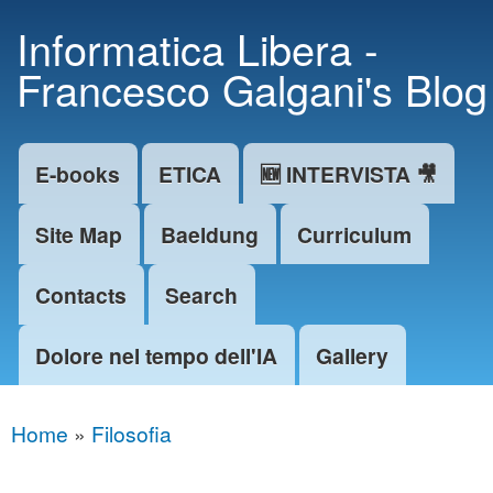
Skip to
Informatica Libera -
main
Francesco Galgani's Blog
content
E-books
ETICA
🆕 INTERVISTA 🎥
Main menu
Site Map
Baeldung
Curriculum
Contacts
Search
Dolore nel tempo dell'IA
Gallery
Home
»
Filosofia
You are here