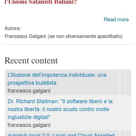
l'Unione Satanisti Italiani?
about Conosciamoci - Intervista all'Unione Satanisti Italiani
Read more
(USI)
Autore:
Francesco Galgani
(se non diversamente specificato)
Recent content
L’illusione dell’impotenza individuale: una
prospettiva buddista
francesco.galgani
Dr. Richard Stallman: "Il software libero e la
nostra libertà: il nostro scudo contro molte
ingiustizie digitali"
francesco.galgani
autodub-local 2.0: Local and Cloud-Assisted