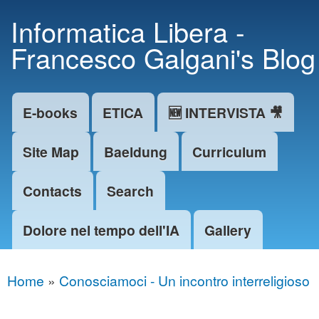
Skip to
Informatica Libera -
main
Francesco Galgani's Blog
content
E-books
ETICA
🆕 INTERVISTA 🎥
Main menu
Site Map
Baeldung
Curriculum
Contacts
Search
Dolore nel tempo dell'IA
Gallery
Home
»
Conosciamoci - Un incontro interreligioso
You are here