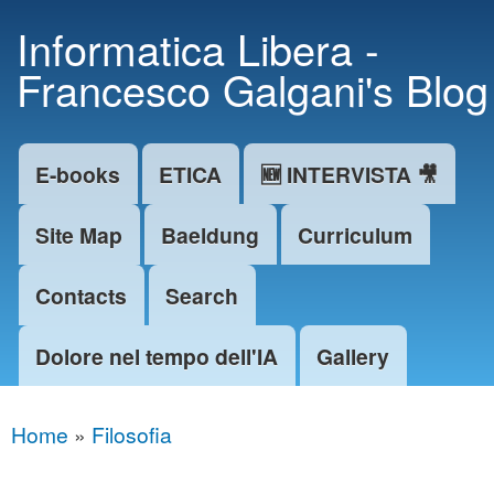
Skip to
Informatica Libera -
main
Francesco Galgani's Blog
content
E-books
ETICA
🆕 INTERVISTA 🎥
Main menu
Site Map
Baeldung
Curriculum
Contacts
Search
Dolore nel tempo dell'IA
Gallery
Home
»
Filosofia
You are here