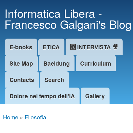
Skip to
Informatica Libera -
main
Francesco Galgani's Blog
content
E-books
ETICA
🆕 INTERVISTA 🎥
Main menu
Site Map
Baeldung
Curriculum
Contacts
Search
Dolore nel tempo dell'IA
Gallery
Home
»
Filosofia
You are here