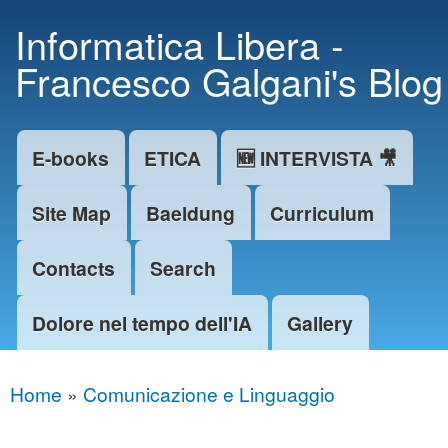
Skip to
Informatica Libera -
main
Francesco Galgani's Blog
content
E-books
ETICA
🆕 INTERVISTA 🎥
Main menu
Site Map
Baeldung
Curriculum
Contacts
Search
Dolore nel tempo dell'IA
Gallery
Home
»
Comunicazione e Linguaggio
You are here