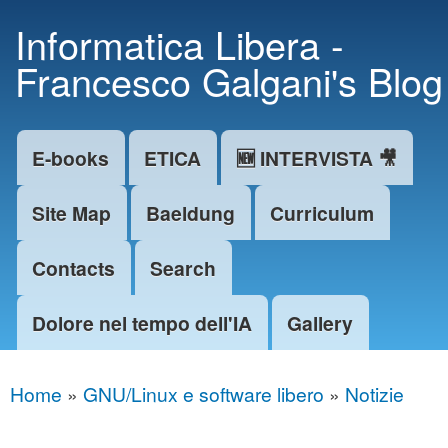
Skip to
Informatica Libera -
main
Francesco Galgani's Blog
content
E-books
ETICA
🆕 INTERVISTA 🎥
Main menu
Site Map
Baeldung
Curriculum
Contacts
Search
Dolore nel tempo dell'IA
Gallery
Home
»
GNU/Linux e software libero
»
Notizie
You are here