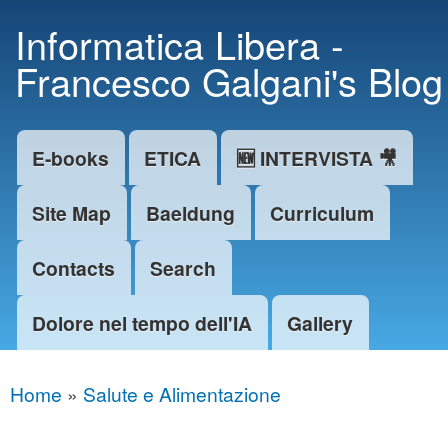
Skip to
Informatica Libera -
main
Francesco Galgani's Blog
content
E-books
ETICA
🆕 INTERVISTA 🎥
Main menu
Site Map
Baeldung
Curriculum
Contacts
Search
Dolore nel tempo dell'IA
Gallery
Home
»
Salute e Alimentazione
You are here