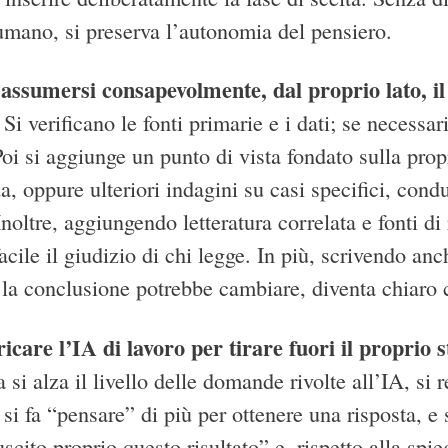
 umano, si preserva l’autonomia del pensiero.
assumersi consapevolmente, dal proprio lato, il
“
 Si verificano le fonti primarie e i dati; se necessa
Poi si aggiunge un punto di vista fondato sulla prop
a, oppure ulteriori indagini su casi specifici, cond
noltre, aggiungendo letteratura correlata e fonti di
acile il giudizio di chi legge. In più, scrivendo anch
 la conclusione potrebbe cambiare, diventa chiaro 
ricare l’IA di lavoro per tirare fuori il proprio 
a si alza il livello delle domande rivolte all’IA, 
la si fa “pensare” di più per ottenere una risposta, e 
scito proprio questo risultato” e, rispetto alla spi