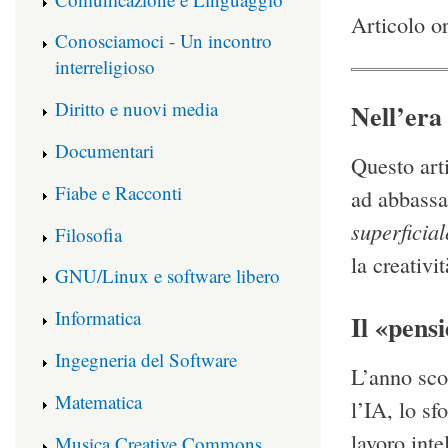
Articolo o
Conosciamoci - Un incontro
interreligioso
Diritto e nuovi media
Nell’era 
Documentari
Questo art
Fiabe e Racconti
ad abbassa
superficial
Filosofia
la creativ
GNU/Linux e software libero
Informatica
Il «pensi
Ingegneria del Software
L’anno scor
Matematica
l’IA, lo sf
lavoro inte
Musica Creative Commons