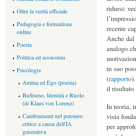
ridursi: ve
Oltre la verità ufficiale
l’impressio
Pedagogia e formazione
recente cap
online
Anche dal 
Poesia
analogo che
Politica ed economia
motivazion
in suo poss
Psicologia
(
rapporto
)
Anima ed Ego (poesia)
il risultat
Bullismo, Identità e Ruolo
(di Klaus von Lorenz)
In teoria, 
Cambiamenti nel pensiero
vista fonda
critico a causa dell'IA
per approfo
generativa