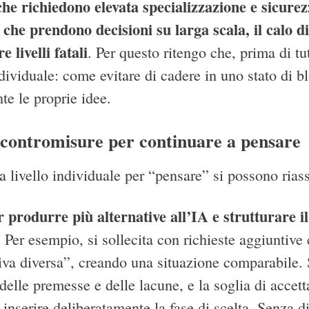
che richiedono elevata specializzazione e sicurezz
 che prendono decisioni su larga scala, il calo d
 livelli fatali
. Per questo ritengo che, prima di t
ndividuale: come evitare di cadere in uno stato di 
te le proprie idee.
contromisure per continuare a pensare
a livello individuale per “pensare” si possono rias
r produrre più alternative all’IA e strutturare 
. Per esempio, si sollecita con richieste aggiuntiv
iva diversa”, creando una situazione comparabile. S
delle premesse e delle lacune, e la soglia di accet
inserire deliberatamente la fase di scelta. Senza d