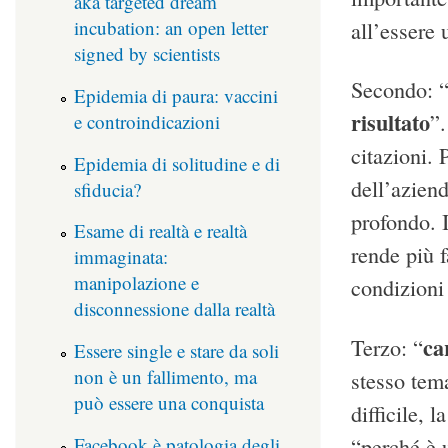
aka targeted dream
incubation: an open letter
all’essere
signed by scientists
Secondo: 
Epidemia di paura: vaccini
risultato
”.
e controindicazioni
citazioni. 
Epidemia di solitudine e di
dell’aziend
sfiducia?
profondo. I
Esame di realtà e realtà
rende più f
immaginata:
manipolazione e
condizioni
disconnessione dalla realtà
ca
Terzo: “
Essere single e stare da soli
non è un fallimento, ma
stesso tem
può essere una conquista
difficile, 
Facebook è patologia degli
“perché è u