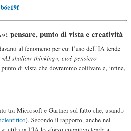
1b6e19f
A»: pensare, punto di vista e creatività
davanti al fenomeno per cui l’uso dell’IA tende
 «AI shallow thinking», cioè pensiero
il punto di vista che dovremmo coltivare e, infine,
nto tra Microsoft e Gartner sul fatto che, usando
scientifico
). Secondo il rapporto, anche nel
 si utilizza l’IA lo sforzo cognitivo tende a