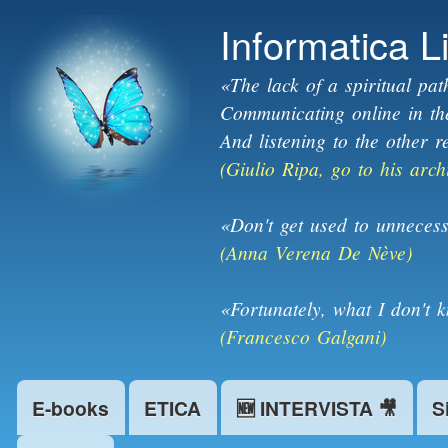
Informatica L
«The lack of a spiritual pat
Communicating online in the 
And listening to the other r
(Giulio Ripa, go to his arch
«Don't get used to unnecess
(Anna Verena De Nève)
«Fortunately, what I don't 
(Francesco Galgani)
E-books
ETICA
🆕 INTERVISTA 🎥
S
Main menu