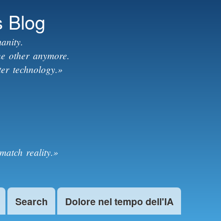
s Blog
anity.
the other anymore.
ter technology.»
match reality.»
Search
Dolore nel tempo dell'IA