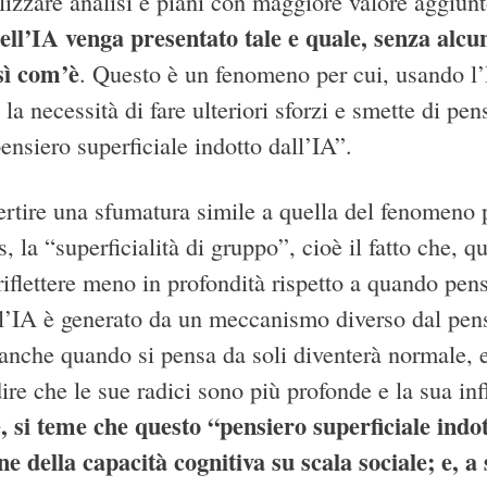
alizzare analisi e piani con maggiore valore aggiun
dell’IA venga presentato tale e quale, senza alcun
ì com’è
. Questo è un fenomeno per cui, usando l’
) la necessità di fare ulteriori sforzi e smette di
nsiero superficiale indotto dall’IA”.
ertire una sfumatura simile a quella del fenomeno p
s, la “superficialità di gruppo”, cioè il fatto che, 
iflettere meno in profondità rispetto a quando pens
ll’IA è generato da un meccanismo diverso dal pens
 anche quando si pensa da soli diventerà normale, e
dire che le sue radici sono più profonde e la sua i
e, si teme che questo “pensiero superficiale ind
e della capacità cognitiva su scala sociale; e, a