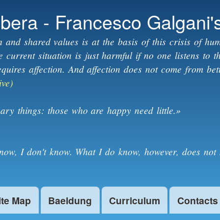
Skip to
ibera - Francesco Galgani'
main
content
h and shared values is at the basis of this crisis of hum
current situation is just harmful if no one listens to 
equires affection. And affection does not come from bet
ive)
ary things: those who are happy need little.»
know, I don't know. What I do know, however, does not 
ite Map
Baeldung
Curriculum
Contacts