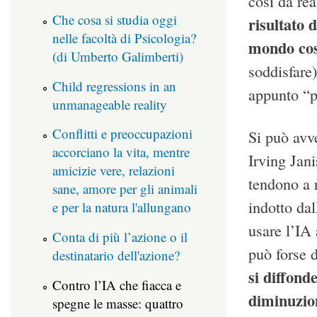
così da re
Che cosa si studia oggi
risultato 
nelle facoltà di Psicologia?
mondo cos
(di Umberto Galimberti)
soddisfare
Child regressions in an
appunto “pe
unmanageable reality
Conflitti e preoccupazioni
Si può avv
accorciano la vita, mentre
Irving Jani
amicizie vere, relazioni
tendono a r
sane, amore per gli animali
indotto da
e per la natura l'allungano
usare l’IA
Conta di più l’azione o il
può forse 
destinatario dell'azione?
si diffond
Contro l’IA che fiacca e
diminuzion
spegne le masse: quattro