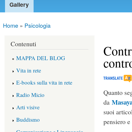
Gallery
Home
»
Psicologia
You are here
Contenuti
Contr
MAPPA DEL BLOG
contr
Vita in rete
E-books sulla vita in rete
Quanto segu
Radio Micio
Masaya
da
Arti visive
suoi artico
Buddismo
pensiero e 
Comunicazione e Linguaggio