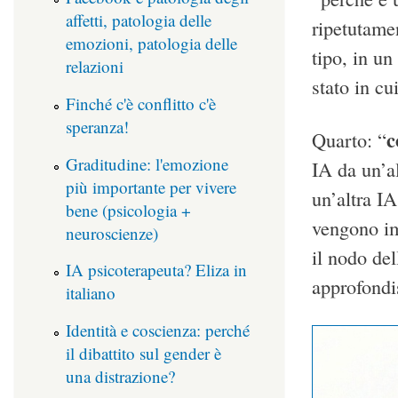
affetti, patologia delle
ripetutamen
emozioni, patologia delle
tipo, in un
relazioni
stato in cu
Finché c'è conflitto c'è
speranza!
c
Quarto: “
Graditudine: l'emozione
IA da un’al
più importante per vivere
un’altra IA
bene (psicologia +
vengono im
neuroscienze)
il nodo del
IA psicoterapeuta? Eliza in
approfondi
italiano
Identità e coscienza: perché
il dibattito sul gender è
una distrazione?