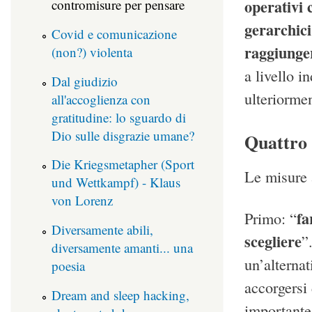
operativi 
contromisure per pensare
gerarchici
Covid e comunicazione
raggiungere
(non?) violenta
a livello i
Dal giudizio
ulteriormen
all'accoglienza con
gratitudine: lo sguardo di
Dio sulle disgrazie umane?
Quattro 
Die Kriegsmetapher (Sport
Le misure 
und Wettkampf) - Klaus
von Lorenz
fa
Primo: “
Diversamente abili,
scegliere
”
diversamente amanti... una
un’alternat
poesia
accorgersi 
Dream and sleep hacking,
importante 