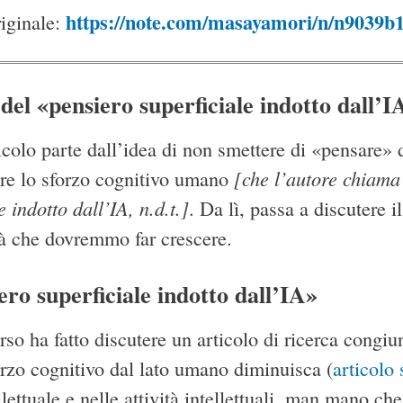
https://note.com/masayamori/n/n9039b
riginale:
del «pensiero superficiale indotto dall’I
icolo parte dall’idea di non smettere di «pensare» 
[che l’autore chiama
re lo sforzo cognitivo umano
e indotto dall’IA, n.d.t.]
. Da lì, passa a discutere 
ità che dovremmo far crescere.
ero superficiale indotto dall’IA»
so ha fatto discutere un articolo di ricerca congiu
orzo cognitivo dal lato umano diminuisca (
articolo 
llettuale e nelle attività intellettuali, man mano che