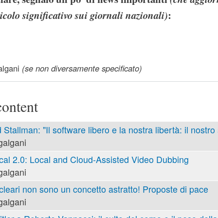
icolo significativo sui giornali nazionali)
:
re libero (news aggiornate): una possibilità importante per i 
lgani
(se non diversamente specificato)
content
 Stallman: "Il software libero e la nostra libertà: il nostro
galgani
cal 2.0: Local and Cloud-Assisted Video Dubbing
galgani
cleari non sono un concetto astratto! Proposte di pace
galgani