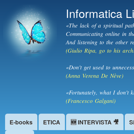
Informatica L
«The lack of a spiritual pat
Communicating online in the 
And listening to the other r
(Giulio Ripa, go to his arch
«Don't get used to unnecess
(Anna Verena De Nève)
«Fortunately, what I don't 
(Francesco Galgani)
E-books
ETICA
🆕 INTERVISTA 🎥
S
Main menu