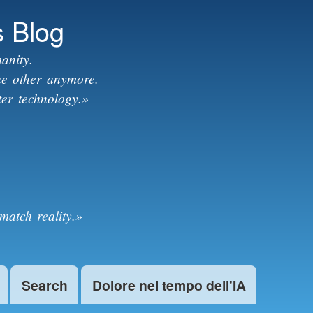
s Blog
anity.
the other anymore.
ter technology.»
match reality.»
Search
Dolore nel tempo dell'IA