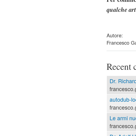
qualche art
about Il softwa
Autore:
Francesco Ga
Recent 
Dr. Richard
francesco.
autodub-lo
francesco.
Le armi nu
francesco.