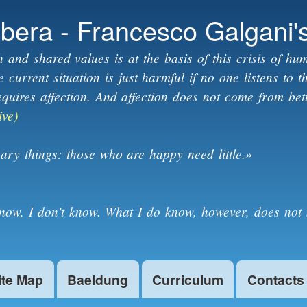
Skip to
ibera - Francesco Galgani'
main
content
h and shared values is at the basis of this crisis of hum
current situation is just harmful if no one listens to 
equires affection. And affection does not come from bet
ive)
ary things: those who are happy need little.»
know, I don't know. What I do know, however, does not 
ite Map
Baeldung
Curriculum
Contacts