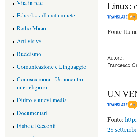
Vita in rete
Linux: o
E-books sulla vita in rete
Radio Micio
Fonte Itali
Arti visive
about Linux: oc
Buddismo
Autore:
Francesco Ga
Comunicazione e Linguaggio
Conosciamoci - Un incontro
interreligioso
UN VEN
Diritto e nuovi media
Documentari
Fonte:
http
Fiabe e Racconti
28 settemb