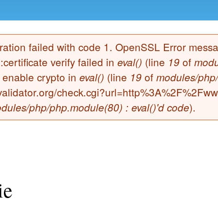
peration failed with code 1. OpenSSL Error mes
certificate verify failed in
(line
of
eval()
19
modu
o enable crypto in
(line
of
eval()
19
modules/php/
edvalidator.org/check.cgi?url=http%3A%2F%2Fwww
).
dules/php/php.module(80) : eval()'d code
ie