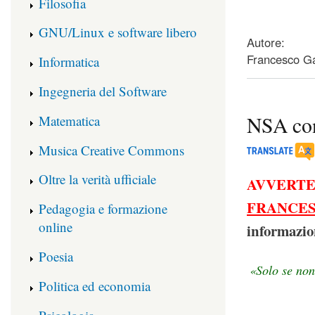
Filosofia
about UN VENT
GNU/Linux e software libero
Autore:
Francesco Ga
Informatica
Ingegneria del Software
NSA cont
Matematica
Musica Creative Commons
Oltre la verità ufficiale
AVVERT
FRANCES
Pedagogia e formazione
online
informazion
Poesia
«Solo se non
Politica ed economia