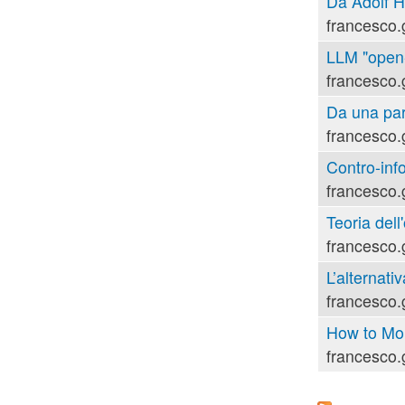
Da Adolf Hi
francesco.
LLM "open-s
francesco.
Da una part
francesco.
Contro-inf
francesco.
Teoria dell'
francesco.
L’alternati
francesco.
How to Mou
francesco.