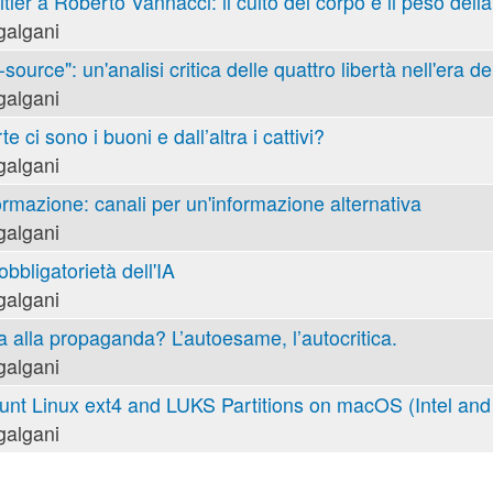
tler a Roberto Vannacci: il culto del corpo e il peso della
galgani
ource": un'analisi critica delle quattro libertà nell'era de
galgani
e ci sono i buoni e dall’altra i cattivi?
galgani
ormazione: canali per un'informazione alternativa
galgani
obbligatorietà dell'IA
galgani
va alla propaganda? L’autoesame, l’autocritica.
galgani
nt Linux ext4 and LUKS Partitions on macOS (Intel and 
galgani