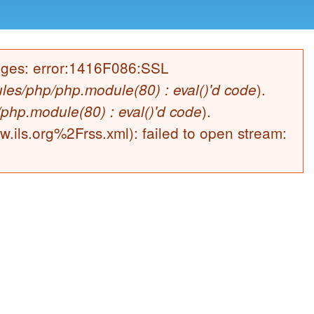
sages: error:1416F086:SSL
).
les/php/php.module(80) : eval()'d code
).
php.module(80) : eval()'d code
.ils.org%2Frss.xml): failed to open stream: