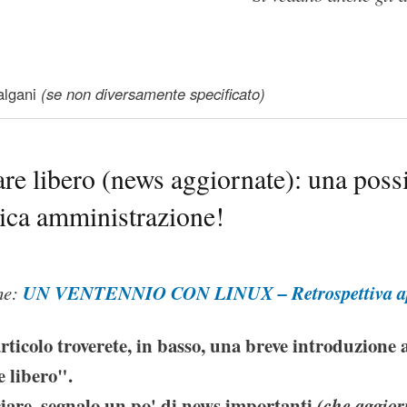
libero (notizie aggiornate)
lgani
(se non diversamente specificato)
are libero (news aggiornate): una possib
lica amministrazione!
UN VENTENNIO CON LINUX – Retrospettiva ape
he:
rticolo troverete, in basso, una breve introduzione
e libero".
iare, segnalo un po' di news importanti
(che aggior