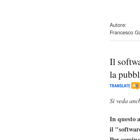
about Software 
Autore:
Francesco Ga
Il softw
la pubb
Si veda anc
In questo a
il "softwar
Per cominc