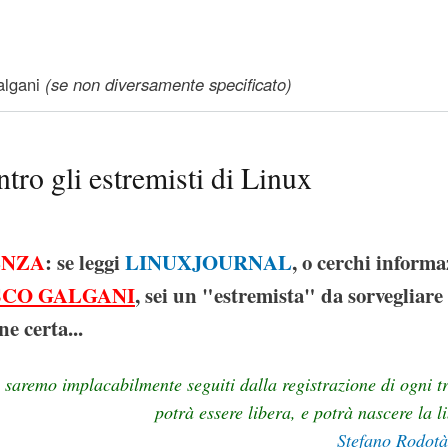
ENNIO CON LINUX – Retrospettiva apertamente di parte
lgani
(se non diversamente specificato)
ro gli estremisti di Linux
ENZA
: se leggi
LINUXJOURNAL
, o cerchi informa
CO GALGANI
, sei un "estremista" da sorvegliare 
e certa...
 saremo implacabilmente seguiti dalla registrazione di ogni tr
potrà essere libera, e potrà nascere la 
Stefano Rodotà