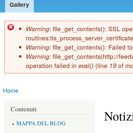
Gallery
: file_get_contents(): SSL o
Warning
Error message
routines:tls_process_server_certificate:
: file_get_contents(): Failed t
Warning
: file_get_contents(http://fe
Warning
operation failed in
(line
of
eval()
19
mo
Home
You are here
Contenuti
Notiz
MAPPA DEL BLOG