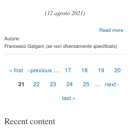
(12 agosto 2021)
about Il lungo viaggio della vita
Read more
Autore:
Francesco Galgani
(se non diversamente specificato)
« first
‹ previous
…
17
18
19
20
Pages
21
22
23
24
25
…
next ›
last »
Recent content