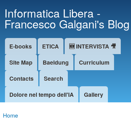
Skip to
Informatica Libera -
main
Francesco Galgani's Blog
content
E-books
ETICA
🆕 INTERVISTA 🎥
Main menu
Site Map
Baeldung
Curriculum
Contacts
Search
Dolore nel tempo dell'IA
Gallery
Home
You are here