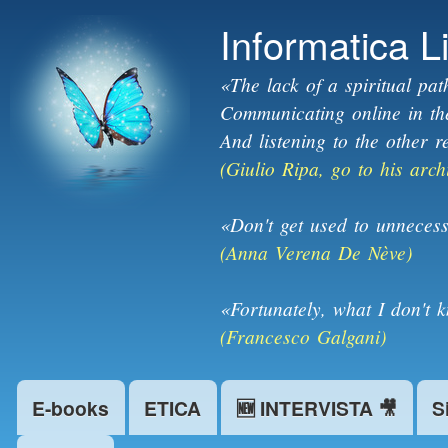
Informatica L
«The lack of a spiritual pat
Communicating online in the 
And listening to the other r
(Giulio Ripa, go to his arch
«Don't get used to unnecess
(Anna Verena De Nève)
«Fortunately, what I don't 
(Francesco Galgani)
E-books
ETICA
🆕 INTERVISTA 🎥
S
Main menu