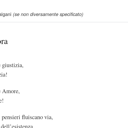
lgani
(se non diversamente specificato)
ora
 giustizia,
zia!
e Amore,
e!
 pensieri fluiscano via,
 dell’esistenza.