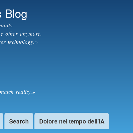
s Blog
anity.
the other anymore.
ter technology.»
match reality.»
Search
Dolore nel tempo dell'IA