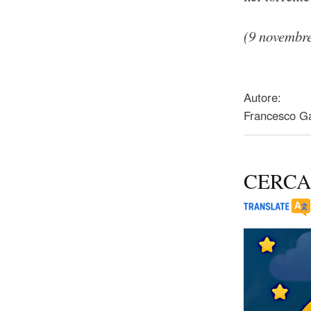
(9 novembr
about Qui ed o
Autore:
Francesco Ga
CERCA