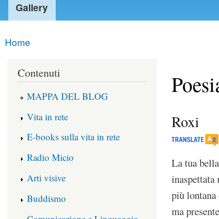
Gallery
Home
You are here
Contenuti
Poesi
MAPPA DEL BLOG
Vita in rete
Roxi
E-books sulla vita in rete
Radio Micio
La tua bell
Arti visive
inaspettata
più lontana 
Buddismo
ma presente
Comunicazione e Linguaggio