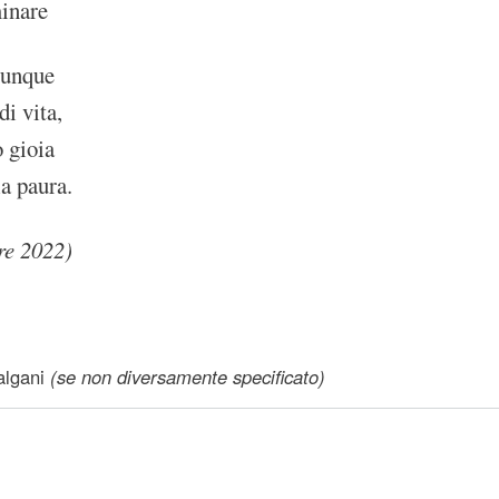
minare
vunque
di vita,
o gioia
la paura.
re 2022)
lgani
(se non diversamente specificato)