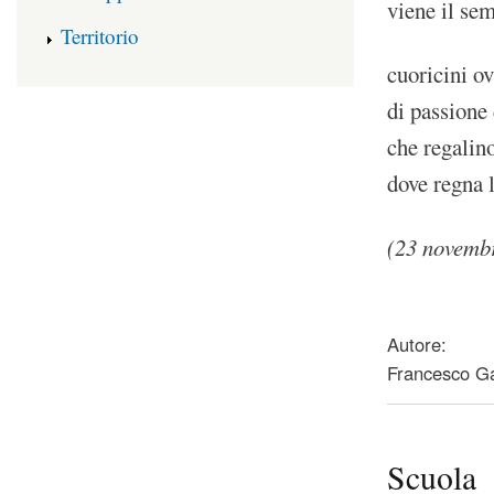
viene il se
Territorio
cuoricini o
di passione 
che regalin
dove regna 
(23 novemb
about Semina
Autore:
Francesco Ga
Scuola