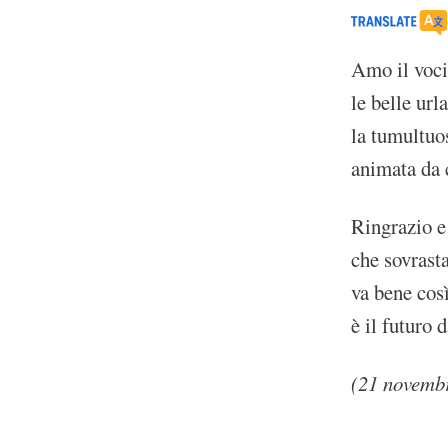
Amo il voci
le belle url
la tumultuo
animata da 
Ringrazio e 
che sovrasta
va bene così
è il futuro 
(21 novemb
about Scuola