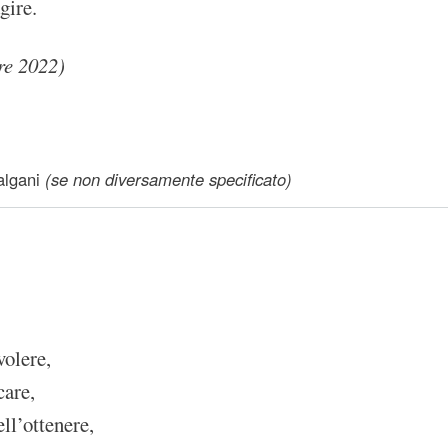
gire.
re 2022)
lgani
(se non diversamente specificato)
volere,
care,
ll’ottenere,