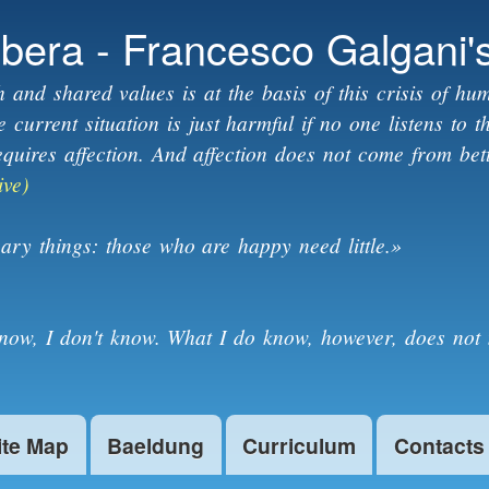
Skip to
ibera - Francesco Galgani'
main
content
h and shared values is at the basis of this crisis of hum
current situation is just harmful if no one listens to 
equires affection. And affection does not come from bet
ive)
ary things: those who are happy need little.»
know, I don't know. What I do know, however, does not 
ite Map
Baeldung
Curriculum
Contacts