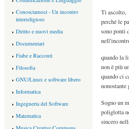
Ti ascolto,
Conosciamoci - Un incontro
interreligioso
perché le p
sono ponti 
Diritto e nuovi media
nell'incontr
Documentari
Fiabe e Racconti
quando la l
non è più u
Filosofia
quando ci 
GNU/Linux e software libero
nonostante 
Informatica
Sogno un m
Ingegneria del Software
poliglotta n
Matematica
sincero nel
Musica Creative Commons