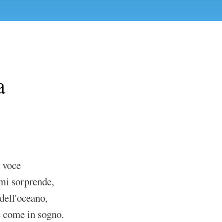
a
a voce
 mi sorprende,
dell'oceano,
 come in sogno.