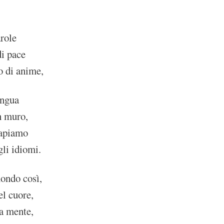
arole
di pace
o di anime,
ingua
n muro,
capiamo
gli idiomi.
ondo così,
el cuore,
la mente,