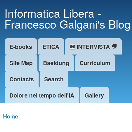
Skip to
Informatica Libera -
main
Francesco Galgani's Blog
content
E-books
ETICA
🆕 INTERVISTA 🎥
Main menu
Site Map
Baeldung
Curriculum
Contacts
Search
Dolore nel tempo dell'IA
Gallery
Home
You are here