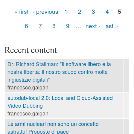
« first
‹ previous
1
2
3
4
5
Pages
6
7
8
9
…
next ›
last »
Recent content
Dr. Richard Stallman: "Il software libero e la
nostra libertà: il nostro scudo contro molte
ingiustizie digitali"
francesco.galgani
autodub-local 2.0: Local and Cloud-Assisted
Video Dubbing
francesco.galgani
Le armi nucleari non sono un concetto
astratto! Proposte di pace