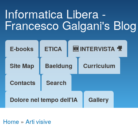
Skip to
Informatica Libera -
main
Francesco Galgani's Blog
content
E-books
ETICA
🆕 INTERVISTA 🎥
Main menu
Site Map
Baeldung
Curriculum
Contacts
Search
Dolore nel tempo dell'IA
Gallery
Home
»
Arti visive
You are here