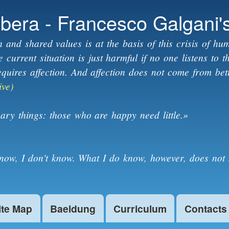
Skip to
ibera - Francesco Galgani'
main
content
h and shared values is at the basis of this crisis of hum
current situation is just harmful if no one listens to 
equires affection. And affection does not come from bet
ive)
ary things: those who are happy need little.»
know, I don't know. What I do know, however, does not 
ite Map
Baeldung
Curriculum
Contacts