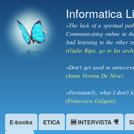
Informatica L
«The lack of a spiritual pat
Communicating online in the 
And listening to the other r
(Giulio Ripa, go to his arch
«Don't get used to unnecess
(Anna Verena De Nève)
«Fortunately, what I don't 
(Francesco Galgani)
E-books
ETICA
🆕 INTERVISTA 🎥
S
Main menu