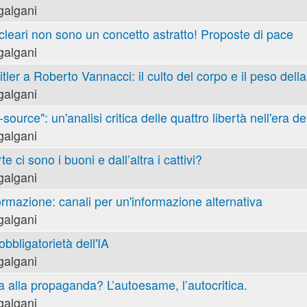
galgani
cleari non sono un concetto astratto! Proposte di pace
galgani
tler a Roberto Vannacci: il culto del corpo e il peso della
galgani
ource": un'analisi critica delle quattro libertà nell'era de
galgani
e ci sono i buoni e dall’altra i cattivi?
galgani
ormazione: canali per un'informazione alternativa
galgani
obbligatorietà dell'IA
galgani
va alla propaganda? L’autoesame, l’autocritica.
galgani