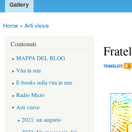
Gallery
Home
»
Arti visive
You are here
Contenuti
Fratel
MAPPA DEL BLOG
Vita in rete
E-books sulla vita in rete
Radio Micio
Arti visive
2021: un augurio
2023: Un messaggio dal