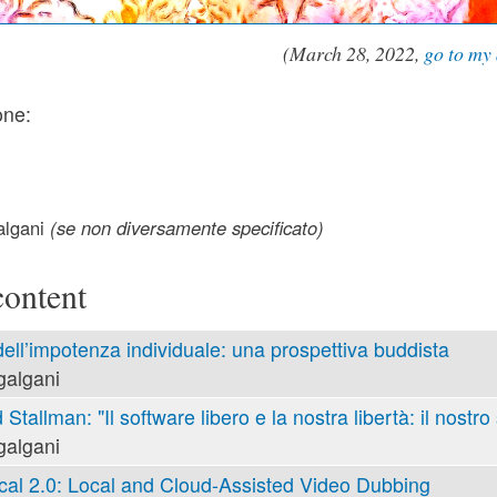
(March
28, 2022,
go to my 
one:
lgani
(se non diversamente specificato)
content
 dell’impotenza individuale: una prospettiva buddista
galgani
 Stallman: "Il software libero e la nostra libertà: il nostro
galgani
cal 2.0: Local and Cloud-Assisted Video Dubbing