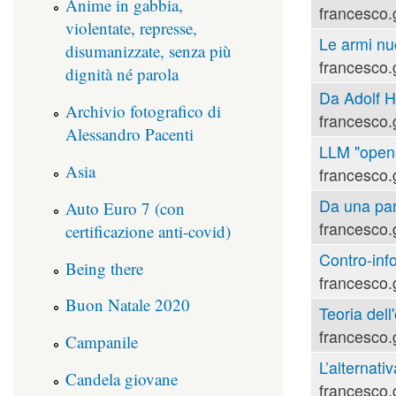
Anime in gabbia,
francesco.
violentate, represse,
Le armi nu
disumanizzate, senza più
francesco.
dignità né parola
Da Adolf Hi
Archivio fotografico di
francesco.
Alessandro Pacenti
LLM "open-s
Asia
francesco.
Da una part
Auto Euro 7 (con
francesco.
certificazione anti-covid)
Contro-inf
Being there
francesco.
Buon Natale 2020
Teoria dell'
francesco.
Campanile
L’alternati
Candela giovane
francesco.