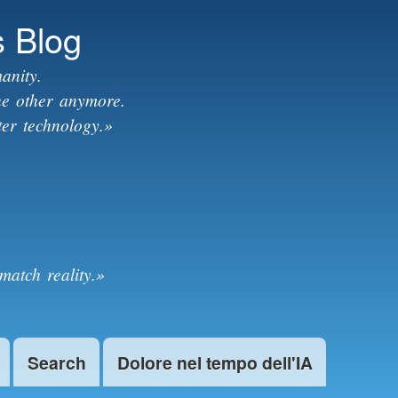
s Blog
anity.
the other anymore.
ter technology.»
match reality.»
Search
Dolore nel tempo dell'IA