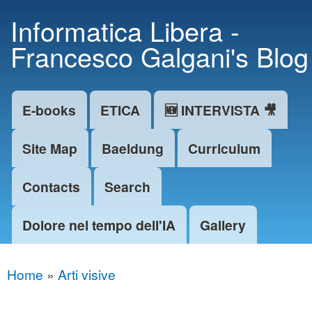
Skip to
Informatica Libera -
main
Francesco Galgani's Blog
content
E-books
ETICA
🆕 INTERVISTA 🎥
Main menu
Site Map
Baeldung
Curriculum
Contacts
Search
Dolore nel tempo dell'IA
Gallery
Home
»
Arti visive
You are here