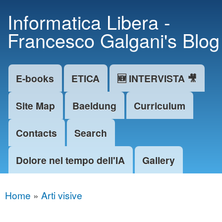
Skip to
Informatica Libera -
main
Francesco Galgani's Blog
content
E-books
ETICA
🆕 INTERVISTA 🎥
Main menu
Site Map
Baeldung
Curriculum
Contacts
Search
Dolore nel tempo dell'IA
Gallery
Home
»
Arti visive
You are here