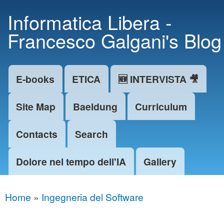
Skip to
Informatica Libera -
main
Francesco Galgani's Blog
content
E-books
ETICA
🆕 INTERVISTA 🎥
Main menu
Site Map
Baeldung
Curriculum
Contacts
Search
Dolore nel tempo dell'IA
Gallery
Home
»
Ingegneria del Software
You are here