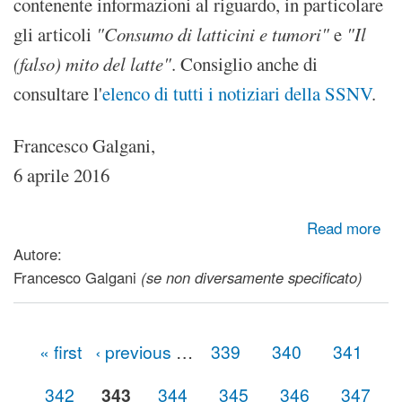
contenente informazioni al riguardo, in particolare
gli articoli
"Consumo di latticini e tumori"
e
"Il
(falso) mito del latte"
. Consiglio anche di
consultare l'
elenco di tutti i notiziari della SSNV
.
Francesco Galgani,
6 aprile 2016
about Latte animale: pensaci bene prima di berlo...
Read more
Autore:
Francesco Galgani
(se non diversamente specificato)
« first
‹ previous
…
339
340
341
Pages
342
343
344
345
346
347