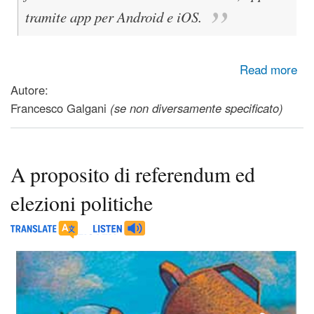
tramite app per Android e iOS.
about Inviare con semplicità, da pc e smartphone, email
Read more
private e crittografate (grazie al progetto del CERN di
Autore:
Ginevra ProtonMail)
Francesco Galgani
(se non diversamente specificato)
A proposito di referendum ed
elezioni politiche