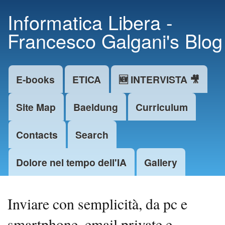
Skip to
Informatica Libera -
main
Francesco Galgani's Blog
content
E-books
ETICA
🆕 INTERVISTA 🎥
Main menu
Site Map
Baeldung
Curriculum
Contacts
Search
Dolore nel tempo dell'IA
Gallery
Inviare con semplicità, da pc e
smartphone, email private e