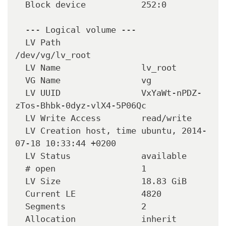
  Block device           252:0

  --- Logical volume ---

  LV Path                
/dev/vg/lv_root

  LV Name                lv_root

  VG Name                vg

  LV UUID                VxYaWt-nPDZ-
zTos-Bhbk-0dyz-vlX4-5P06Qc

  LV Write Access        read/write

  LV Creation host, time ubuntu, 2014-
07-18 10:33:44 +0200

  LV Status              available

  # open                 1

  LV Size                18.83 GiB

  Current LE             4820

  Segments               2

  Allocation             inherit
