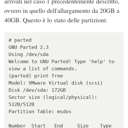
arrivati nel caso 1 precedentemente descritto,
ovvero in quello dell'allargamento da 20GB a
40GB. Questo è lo stato delle partizioni:
# parted

GNU Parted 2.3

Using /dev/sda

Welcome to GNU Parted! Type 'help' to 
view a list of commands.

(parted) print free

Model: VMware Virtual disk (scsi)

Disk /dev/sda: 172GB

Sector size (logical/physical): 
512B/512B

Partition Table: msdos

Number  Start   End     Size    Type      