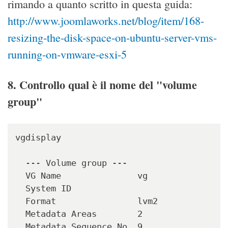
rimando a quanto scritto in questa guida:
http://www.joomlaworks.net/blog/item/168-
resizing-the-disk-space-on-ubuntu-server-vms-
running-on-vmware-esxi-5
8. Controllo qual è il nome del "volume
group"
vgdisplay

  --- Volume group ---

  VG Name               vg

  System ID             

  Format                lvm2

  Metadata Areas        2

  Metadata Sequence No  9
