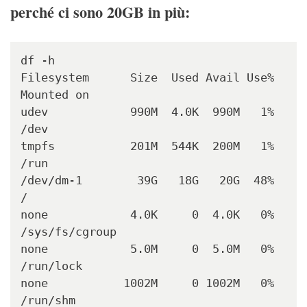
perché ci sono 20GB in più:
df -h

Filesystem      Size  Used Avail Use% 
Mounted on

udev            990M  4.0K  990M   1% 
/dev

tmpfs           201M  544K  200M   1% 
/run

/dev/dm-1        39G   18G   20G  48% 
/

none            4.0K     0  4.0K   0% 
/sys/fs/cgroup

none            5.0M     0  5.0M   0% 
/run/lock

none           1002M     0 1002M   0% 
/run/shm
