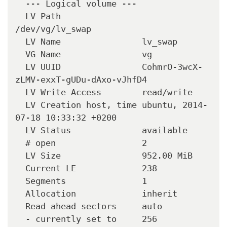
  --- Logical volume ---

  LV Path                
/dev/vg/lv_swap

  LV Name                lv_swap

  VG Name                vg

  LV UUID                CohmrO-3wcX-
zLMV-exxT-gUDu-dAxo-vJhfD4

  LV Write Access        read/write

  LV Creation host, time ubuntu, 2014-
07-18 10:33:32 +0200

  LV Status              available

  # open                 2

  LV Size                952.00 MiB

  Current LE             238

  Segments               1

  Allocation             inherit

  Read ahead sectors     auto

  - currently set to     256
