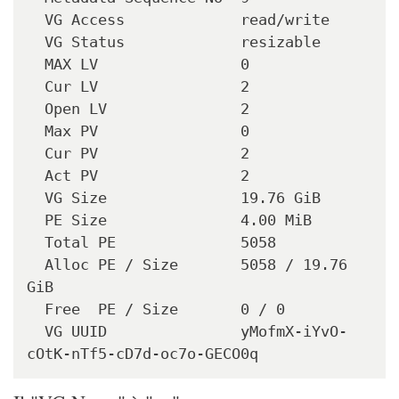
  VG Access             read/write

  VG Status             resizable

  MAX LV                0

  Cur LV                2

  Open LV               2

  Max PV                0

  Cur PV                2

  Act PV                2

  VG Size               19.76 GiB

  PE Size               4.00 MiB

  Total PE              5058

  Alloc PE / Size       5058 / 19.76 
GiB

  Free  PE / Size       0 / 0   

  VG UUID               yMofmX-iYvO-
cOtK-nTf5-cD7d-oc7o-GECO0q