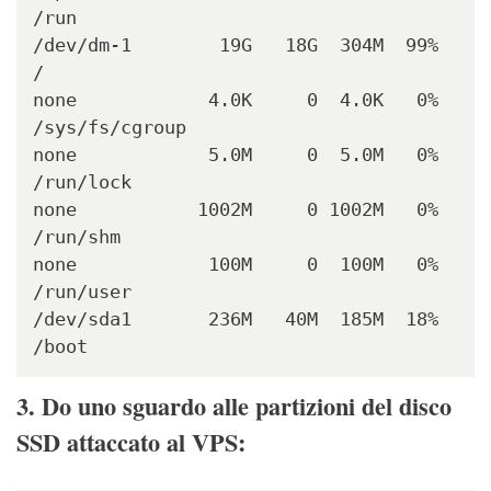
/run

/dev/dm-1        19G   18G  304M  99% 
/

none            4.0K     0  4.0K   0% 
/sys/fs/cgroup

none            5.0M     0  5.0M   0% 
/run/lock

none           1002M     0 1002M   0% 
/run/shm

none            100M     0  100M   0% 
/run/user

/dev/sda1       236M   40M  185M  18% 
/boot
3. Do uno sguardo alle partizioni del disco
SSD attaccato al VPS: