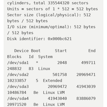
cylinders, total 335544320 sectors

Units = sectors of 1 * 512 = 512 bytes

Sector size (logical/physical): 512 
bytes / 512 bytes

I/O size (minimum/optimal): 512 bytes 
/ 512 bytes

Disk identifier: 0x000bc621

   Device Boot      Start         End      
Blocks   Id  System

/dev/sda1   *        2048      499711      
248832   83  Linux

/dev/sda2          501758    20969471    
10233857    5  Extended

/dev/sda3        20969472    41943039    
10486784   8e  Linux LVM

/dev/sda4        41943040    83886079    
20971520   8e  Linux LVM
