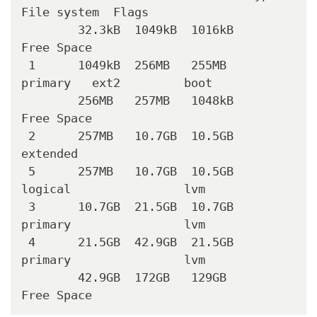
File system  Flags

        32.3kB  1049kB  1016kB            
Free Space

 1      1049kB  256MB   255MB   
primary   ext2         boot

        256MB   257MB   1048kB            
Free Space

 2      257MB   10.7GB  10.5GB  
extended

 5      257MB   10.7GB  10.5GB  
logical                lvm

 3      10.7GB  21.5GB  10.7GB  
primary                lvm

 4      21.5GB  42.9GB  21.5GB  
primary                lvm

        42.9GB  172GB   129GB             
Free Space