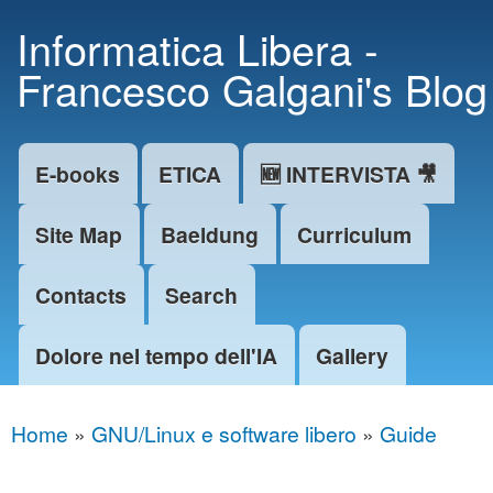
Skip to
Informatica Libera -
main
Francesco Galgani's Blog
content
E-books
ETICA
🆕 INTERVISTA 🎥
Main menu
Site Map
Baeldung
Curriculum
Contacts
Search
Dolore nel tempo dell'IA
Gallery
Home
»
GNU/Linux e software libero
»
Guide
You are here