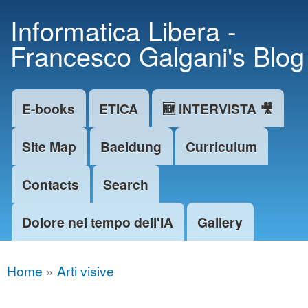
Skip to
Informatica Libera -
main
Francesco Galgani's Blog
content
E-books
ETICA
🆕 INTERVISTA 🎥
Main menu
Site Map
Baeldung
Curriculum
Contacts
Search
Dolore nel tempo dell'IA
Gallery
Home
»
Arti visive
You are here