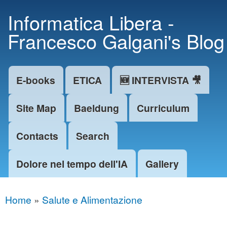
Skip to
Informatica Libera -
main
Francesco Galgani's Blog
content
E-books
ETICA
🆕 INTERVISTA 🎥
Main menu
Site Map
Baeldung
Curriculum
Contacts
Search
Dolore nel tempo dell'IA
Gallery
Home
»
Salute e Alimentazione
You are here