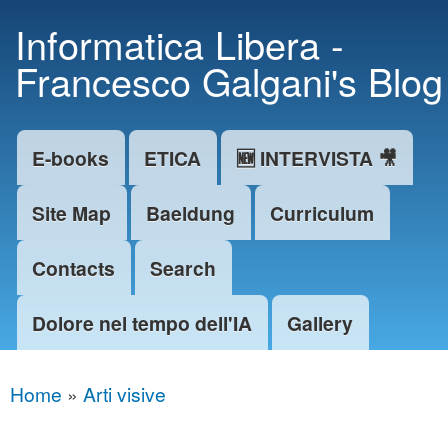
Skip to
Informatica Libera -
main
Francesco Galgani's Blog
content
E-books
ETICA
🆕 INTERVISTA 🎥
Main menu
Site Map
Baeldung
Curriculum
Contacts
Search
Dolore nel tempo dell'IA
Gallery
Home
»
Arti visive
You are here