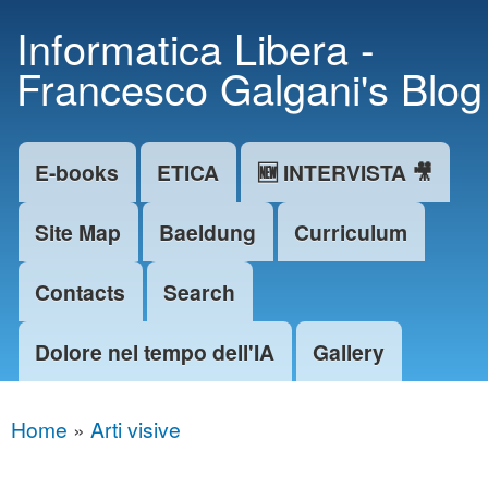
Skip to
Informatica Libera -
main
Francesco Galgani's Blog
content
E-books
ETICA
🆕 INTERVISTA 🎥
Main menu
Site Map
Baeldung
Curriculum
Contacts
Search
Dolore nel tempo dell'IA
Gallery
Home
»
Arti visive
You are here