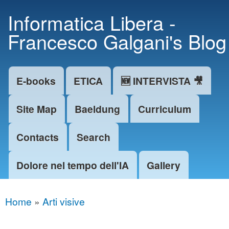
Skip to
Informatica Libera -
main
Francesco Galgani's Blog
content
E-books
ETICA
🆕 INTERVISTA 🎥
Main menu
Site Map
Baeldung
Curriculum
Contacts
Search
Dolore nel tempo dell'IA
Gallery
Home
»
Arti visive
You are here