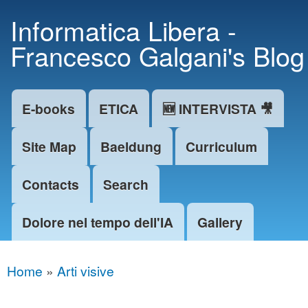
Skip to
Informatica Libera -
main
Francesco Galgani's Blog
content
E-books
ETICA
🆕 INTERVISTA 🎥
Main menu
Site Map
Baeldung
Curriculum
Contacts
Search
Dolore nel tempo dell'IA
Gallery
Home
»
Arti visive
You are here