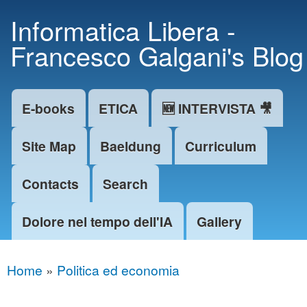
Skip to
Informatica Libera -
main
Francesco Galgani's Blog
content
E-books
ETICA
🆕 INTERVISTA 🎥
Main menu
Site Map
Baeldung
Curriculum
Contacts
Search
Dolore nel tempo dell'IA
Gallery
Home
»
Politica ed economia
You are here