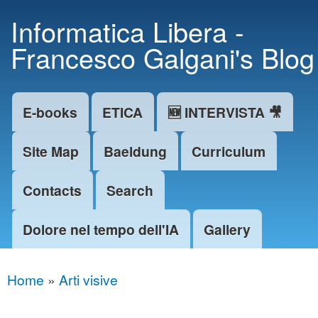
Skip to
Informatica Libera -
main
Francesco Galgani's Blog
content
E-books
ETICA
🆕 INTERVISTA 🎥
Main menu
Site Map
Baeldung
Curriculum
Contacts
Search
Dolore nel tempo dell'IA
Gallery
Home
»
Arti visive
You are here