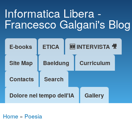
Skip to
Informatica Libera -
main
Francesco Galgani's Blog
content
E-books
ETICA
🆕 INTERVISTA 🎥
Main menu
Site Map
Baeldung
Curriculum
Contacts
Search
Dolore nel tempo dell'IA
Gallery
Home
»
Poesia
You are here