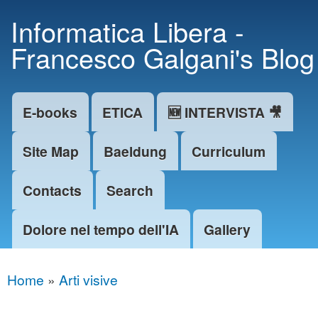
Skip to
Informatica Libera -
main
Francesco Galgani's Blog
content
E-books
ETICA
🆕 INTERVISTA 🎥
Main menu
Site Map
Baeldung
Curriculum
Contacts
Search
Dolore nel tempo dell'IA
Gallery
Home
»
Arti visive
You are here