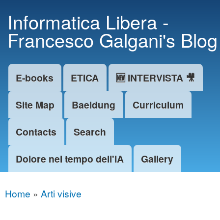
Skip to
Informatica Libera -
main
Francesco Galgani's Blog
content
E-books
ETICA
🆕 INTERVISTA 🎥
Main menu
Site Map
Baeldung
Curriculum
Contacts
Search
Dolore nel tempo dell'IA
Gallery
Home
»
Arti visive
You are here