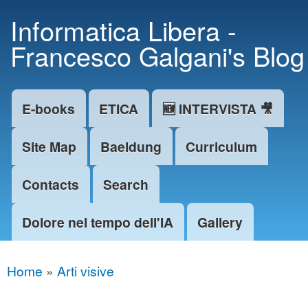
Skip to
Informatica Libera -
main
Francesco Galgani's Blog
content
E-books
ETICA
🆕 INTERVISTA 🎥
Main menu
Site Map
Baeldung
Curriculum
Contacts
Search
Dolore nel tempo dell'IA
Gallery
Home
»
Arti visive
You are here