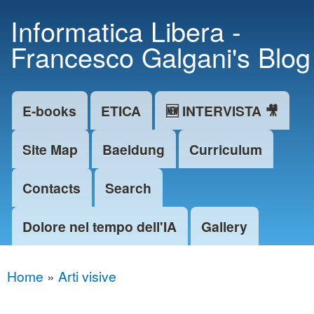
Skip to
Informatica Libera -
main
Francesco Galgani's Blog
content
E-books
ETICA
🆕 INTERVISTA 🎥
Main menu
Site Map
Baeldung
Curriculum
Contacts
Search
Dolore nel tempo dell'IA
Gallery
Home
»
Arti visive
You are here