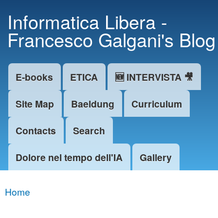
Skip to
Informatica Libera -
main
Francesco Galgani's Blog
content
E-books
ETICA
🆕 INTERVISTA 🎥
Main menu
Site Map
Baeldung
Curriculum
Contacts
Search
Dolore nel tempo dell'IA
Gallery
Home
You are here