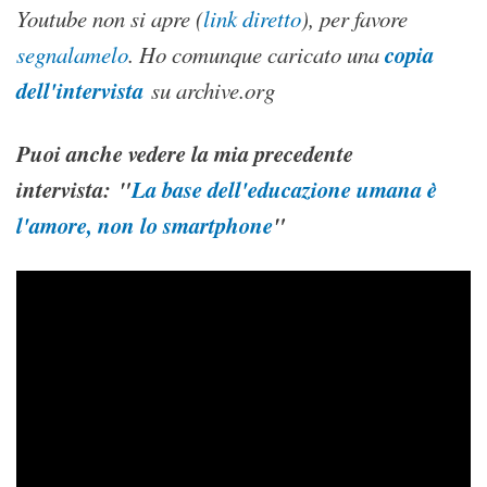
Youtube non si apre (
link diretto
), per favore
copia
segnalamelo
. Ho comunque caricato una
dell'intervista
su archive.org
Puoi anche vedere la mia precedente
intervista: "
La base dell'educazione umana è
l'amore, non lo smartphone
"