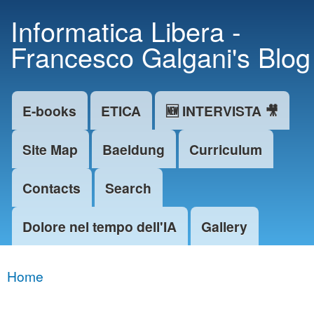
Skip to
Informatica Libera -
main
Francesco Galgani's Blog
content
E-books
ETICA
🆕 INTERVISTA 🎥
Main menu
Site Map
Baeldung
Curriculum
Contacts
Search
Dolore nel tempo dell'IA
Gallery
Home
You are here