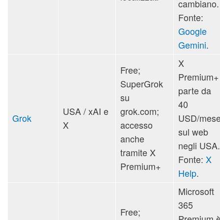
cambiano.
Fonte:
Google
Gemini
.
X
Free;
Premium+
SuperGrok
parte da
su
40
USA / xAI e
grok.com;
Grok
USD/mes
X
accesso
sul web
anche
negli USA.
tramite X
Fonte:
X
Premium+
Help
.
Microsoft
365
Free;
Premium 