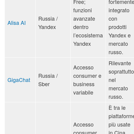
Free;
fortement
funzioni
integrato
Russia /
avanzate
con
Alisa AI
Yandex
dentro
prodotti
l’ecosistema
Yandex e
Yandex
mercato
russo.
Rilevante
Accesso
soprattutto
Russia /
consumer e
GigaChat
nel
Sber
business
mercato
variabile
russo.
È tra le
piattaform
Accesso
più usate
consumer
in Cina,