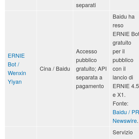
separati
Baidu ha
reso
ERNIE Bo
gratuito
Accesso
per il
ERNIE
pubblico
pubblico
Bot /
Cina / Baidu
gratuito; API
con il
Wenxin
separata a
lancio di
Yiyan
pagamento
ERNIE 4.5
e X1.
Fonte:
Baidu / P
Newswire
.
Servizio