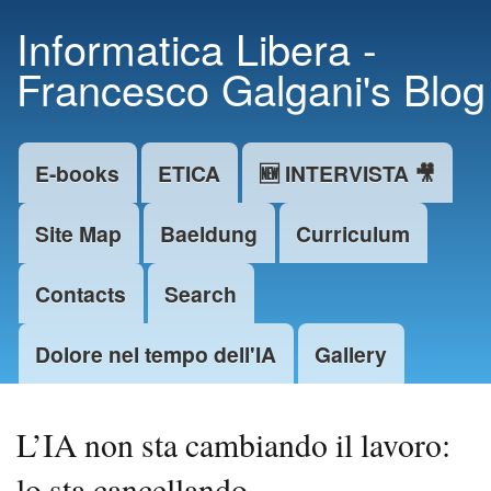
Skip to
Informatica Libera -
main
Francesco Galgani's Blog
content
E-books
ETICA
🆕 INTERVISTA 🎥
Main menu
Site Map
Baeldung
Curriculum
Contacts
Search
Dolore nel tempo dell'IA
Gallery
L’IA non sta cambiando il lavoro:
lo sta cancellando