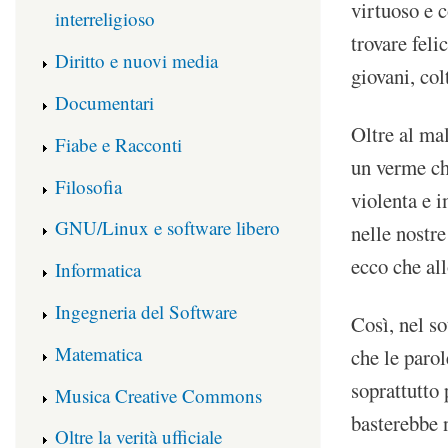
virtuoso e c
interreligioso
trovare feli
Diritto e nuovi media
giovani, colt
Documentari
Oltre al mal
Fiabe e Racconti
un verme che
Filosofia
violenta e 
GNU/Linux e software libero
nelle nostr
ecco che all
Informatica
Ingegneria del Software
Così, nel so
Matematica
che le parol
soprattutto 
Musica Creative Commons
basterebbe n
Oltre la verità ufficiale