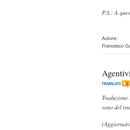
P.S.: A ques
about La natura
Autore:
Francesco Ga
Agentivi
Traduzione 
sono del tra
(Aggiornato