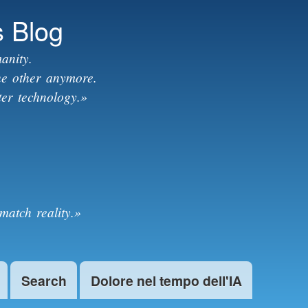
s Blog
anity.
the other anymore.
ter technology.»
match reality.»
Search
Dolore nel tempo dell'IA