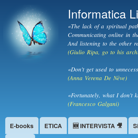
Informatica L
«The lack of a spiritual pat
Communicating online in the 
And listening to the other r
(Giulio Ripa, go to his arch
«Don't get used to unnecess
(Anna Verena De Nève)
«Fortunately, what I don't 
(Francesco Galgani)
E-books
ETICA
🆕 INTERVISTA 🎥
S
Main menu