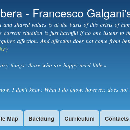
Skip to
ibera - Francesco Galgani'
main
content
h and shared values is at the basis of this crisis of hum
current situation is just harmful if no one listens to 
equires affection. And affection does not come from bet
ive)
ary things: those who are happy need little.»
know, I don't know. What I do know, however, does not 
ite Map
Baeldung
Curriculum
Contacts