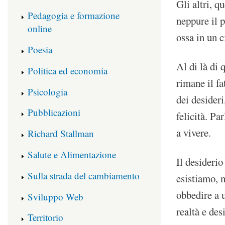
Gli altri, 
Pedagogia e formazione
neppure il p
online
ossa in un c
Poesia
Al di là di 
Politica ed economia
rimane il fa
Psicologia
dei desider
Pubblicazioni
felicità. Pa
a vivere.
Richard Stallman
Salute e Alimentazione
Il desideri
Sulla strada del cambiamento
esistiamo, n
obbedire a 
Sviluppo Web
realtà e des
Territorio