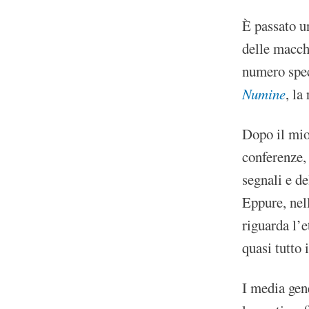
È passato u
delle macchi
numero spec
Numine
, la 
Dopo il mio
conferenze, 
segnali e de
Eppure, nell
riguarda l’e
quasi tutto i
I media gen