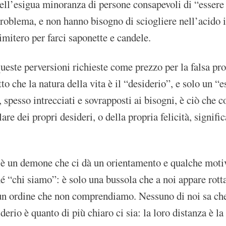
quell’esigua minoranza di persone consapevoli di “esse
roblema, e non hanno bisogno di sciogliere nell’acido i
imitero per farci saponette e candele.
queste perversioni richieste come prezzo per la falsa pro
tto che la natura della vita è il “desiderio”, e solo un
i, spesso intrecciati e sovrapposti ai bisogni, è ciò c
rlare dei propri desideri, o della propria felicità, signif
o è un demone che ci dà un orientamento e qualche motivo
é “chi siamo”: è solo una bussola che a noi appare rotta
un ordine che non comprendiamo. Nessuno di noi sa che c
iderio è quanto di più chiaro ci sia: la loro distanza è l