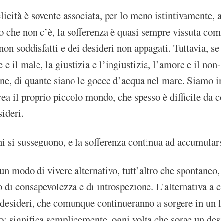
licità è sovente associata, per lo meno istintivamente, a
 che non c’è, la sofferenza è quasi sempre vissuta come
 non soddisfatti e dei desideri non appagati. Tuttavia,
e e il male, la giustizia e l’ingiustizia, l’amore e il n
ne, di quante siano le gocce d’acqua nel mare. Siamo inf
rea il proprio piccolo mondo, che spesso è difficile da
sideri.
ni si susseguono, e la sofferenza continua ad accumulars
un modo di vivere alternativo, tutt’altro che spontaneo,
i consapevolezza e di introspezione. L’alternativa a cu
 desideri, che comunque continueranno a sorgere in un l
o: significa semplicemente, ogni volta che sorge un desi