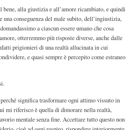
l bene, alla giustizia e all’amore ricambiato, e quindi
 una conseguenza del male subito, dell’ingiustizia,
 se domandassimo a ciascun essere umano che cosa
on-amore, otterremmo più risposte diverse, anche dalle
atti prigionieri di una realtà allucinata in cui
 condividere, e quasi sempre è percepito come estraneo
i.
 perché significa trasformare ogni attimo vissuto in
i mi riferisco è quella di dimorare nella realtà,
avorio mentale senza fine. Accettare tutto questo non
derio, cioè ad ogni respiro, rispondere interiormente