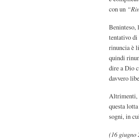
con un
“Ri
Beninteso, 
tentativo di
rinuncia è l
quindi rinu
dire a Dio c
davvero lib
Altrimenti, 
questa lotta
sogni, in cu
(16 giugno 