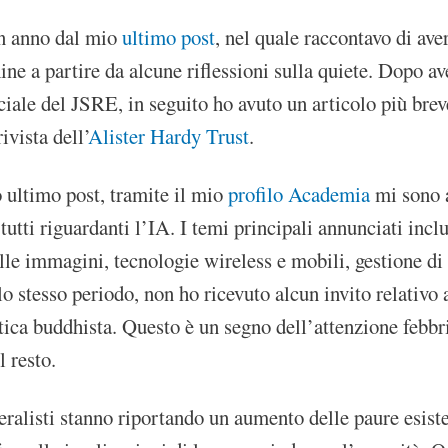
n anno dal mio
ultimo post
, nel quale raccontavo di av
ne a partire da alcune riflessioni sulla quiete. Dopo aver
iale del JSRE, in seguito ho avuto un articolo più bre
rivista dell’
Alister Hardy Trust
.
 ultimo post, tramite il mio
profilo Academia
mi sono a
tutti riguardanti l’IA. I temi principali annunciati inc
lle immagini, tecnologie wireless e mobili, gestione di d
o stesso periodo, non ho ricevuto alcun invito relativo 
tica buddhista. Questo è un segno dell’attenzione febbril
l resto.
eralisti stanno riportando un aumento delle paure esist