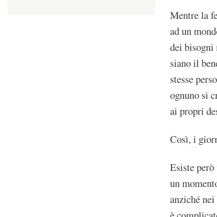
Mentre la fe
ad un mondo
dei bisogni
siano il ben
stesse perso
ognuno si c
ai propri de
Così, i gior
Esiste però 
un momento d
anziché nei
è complicat