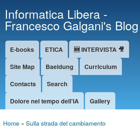
Skip to
Informatica Libera -
main
Francesco Galgani's Blog
content
E-books
ETICA
🆕 INTERVISTA 🎥
Main menu
Site Map
Baeldung
Curriculum
Contacts
Search
Dolore nel tempo dell'IA
Gallery
Home
»
Sulla strada del cambiamento
You are here