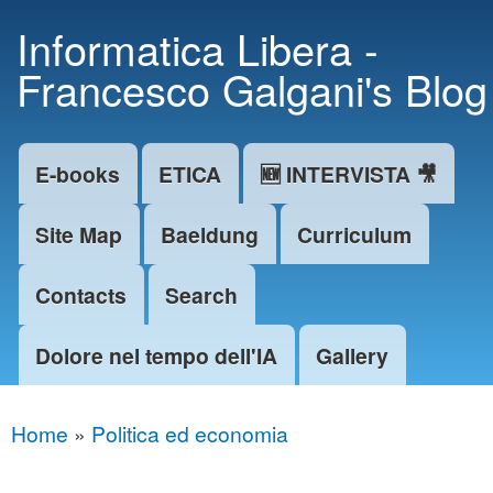
Skip to
Informatica Libera -
main
Francesco Galgani's Blog
content
E-books
ETICA
🆕 INTERVISTA 🎥
Main menu
Site Map
Baeldung
Curriculum
Contacts
Search
Dolore nel tempo dell'IA
Gallery
Home
»
Politica ed economia
You are here